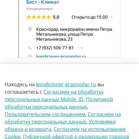
Находясь на
kondicioner-krasnodar.ru
вы
соглашаетесь
с
Согласием на обработку
персональных данных Mobile_ID
,
Политикой
обработки персональных данных
,
г Краснодар Ул Петра метальникова 23
Пользовательским соглашением
,
Согласием на
обработку персональных данных
,
Условиями
8(900)29-888-66
обмена и возврата
,
Согласием на использование
Сookie
,
Публичной офертой о реализации товаров