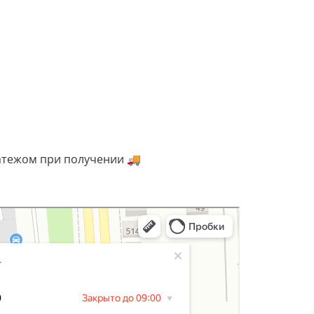
атежом при получении 🚚
аре