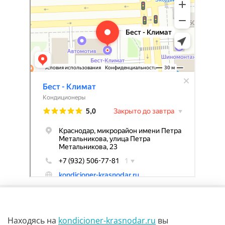
Находясь на
kondicioner-krasnodar.ru
вы