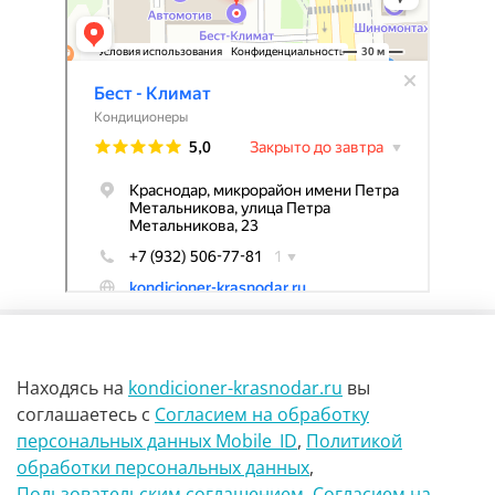
Находясь на
kondicioner-krasnodar.ru
вы
соглашаетесь
с
Согласием на обработку
персональных данных Mobile_ID
,
Политикой
обработки персональных данных
,
г Краснодар Ул Петра метальникова 23
Пользовательским соглашением
,
Согласием на