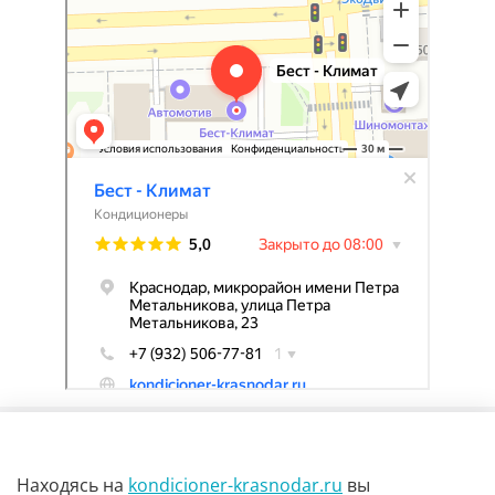
Находясь на
kondicioner-krasnodar.ru
вы