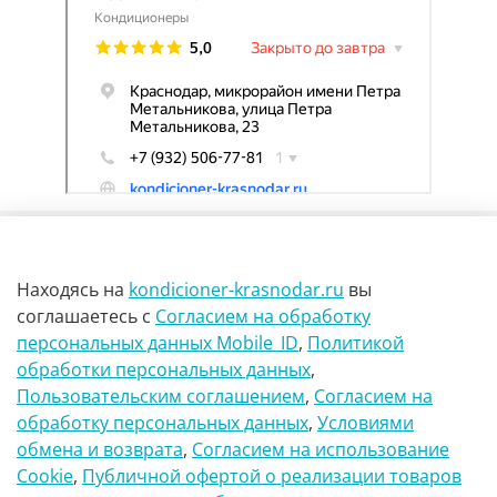
Находясь на
kondicioner-krasnodar.ru
вы
соглашаетесь
с
Согласием на обработку
персональных данных Mobile_ID
,
Политикой
обработки персональных данных
,
г Краснодар Ул Петра метальникова 23
Пользовательским соглашением
,
Согласием на
обработку персональных данных
,
Условиями
8(900)29-888-66
обмена и возврата
,
Согласием на использование
Сookie
,
Публичной офертой о реализации товаров
info@kondicioner-krasnodar.ru