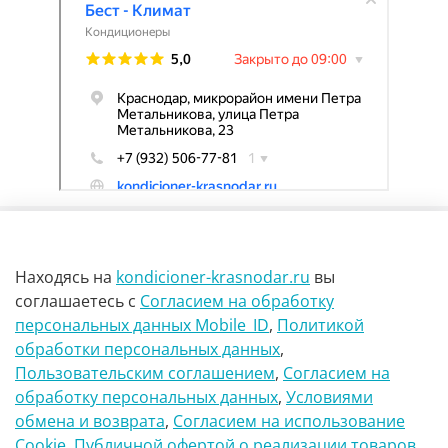
Находясь на
kondicioner-krasnodar.ru
вы
соглашаетесь
с
Согласием на обработку
персональных данных Mobile_ID
,
Политикой
обработки персональных данных
,
г Краснодар Ул Петра метальникова 23
Пользовательским соглашением
,
Согласием на
обработку персональных данных
,
Условиями
8(900)29-888-66
обмена и возврата
,
Согласием на использование
Сookie
,
Публичной офертой о реализации товаров