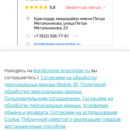
Находясь на
kondicioner-krasnodar.ru
вы
соглашаетесь
с
Согласием на обработку
персональных данных Mobile_ID
,
Политикой
обработки персональных данных
,
г Краснодар Ул Петра метальникова 23
Пользовательским соглашением
,
Согласием на
обработку персональных данных
,
Условиями
8(900)29-888-66
обмена и возврата
,
Согласием на использование
Сookie
,
Публичной офертой о реализации товаров
info@kondicioner-krasnodar.ru
дистанционным способом
.