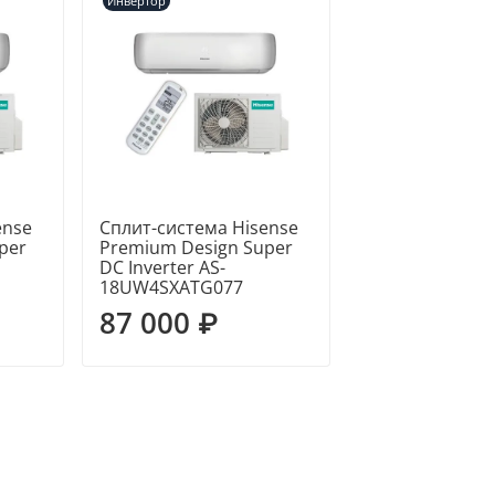
Инвертор
ense
Сплит-система Hisense
per
Premium Design Super
DC Inverter AS-
18UW4SXATG077
87 000 ₽