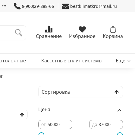
8(900)29-888-66
bestklimatkrd@mail.ru
Сравнение
Избранное
Корзина
потолочные
Кассетные сплит системы
Еще
er
Цена
—
от
до