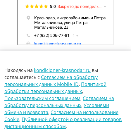
Находясь на
kondicioner-krasnodar.ru
вы
соглашаетесь
с
Согласием на обработку
персональных данных Mobile_ID
,
Политикой
обработки персональных данных
,
г Краснодар Ул Петра метальникова 23
Пользовательским соглашением
,
Согласием на
обработку персональных данных
,
Условиями
8(900)29-888-66
обмена и возврата
,
Согласием на использование
Сookie
,
Публичной офертой о реализации товаров
info@kondicioner-krasnodar.ru
дистанционным способом
.