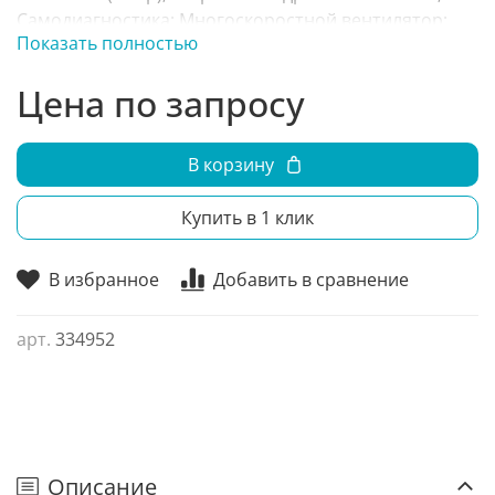
Самодиагностика; Многоскоростной вентилятор;
Показать полностью
Самоочистка — осушение теплообменника;
Цена по запросу
В корзину
Купить в 1 клик
В избранное
Добавить в сравнение
арт.
334952
Описание