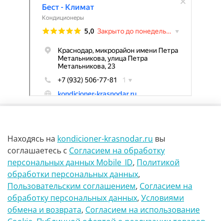
Находясь на
kondicioner-krasnodar.ru
вы
соглашаетесь
с
Согласием на обработку
персональных данных Mobile_ID
,
Политикой
обработки персональных данных
,
г Краснодар Ул Петра метальникова 23
Пользовательским соглашением
,
Согласием на
обработку персональных данных
,
Условиями
8(900)29-888-66
обмена и возврата
,
Согласием на использование