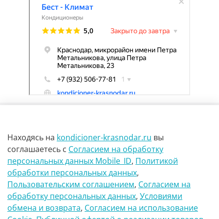
Находясь на
kondicioner-krasnodar.ru
вы
соглашаетесь
с
Согласием на обработку
персональных данных Mobile_ID
,
Политикой
обработки персональных данных
,
г Краснодар Ул Петра метальникова 23
Пользовательским соглашением
,
Согласием на
обработку персональных данных
,
Условиями
8(900)29-888-66
обмена и возврата
,
Согласием на использование