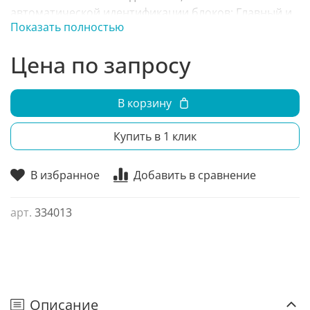
автоматической идентификации блоков; Главный и
Показать полностью
вспомогательный проводной пульт;
Самодиагностика; Ультратихая работа;
Цена по запросу
В корзину
Купить в 1 клик
В избранное
Добавить в сравнение
арт.
334013
Описание