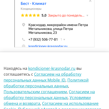
Находясь на
kondicioner-krasnodar.ru
вы
соглашаетесь
с
Согласием на обработку
персональных данных Mobile_ID
,
Политикой
обработки персональных данных
,
г Краснодар Ул Петра метальникова 23
Пользовательским соглашением
,
Согласием на
обработку персональных данных
,
Условиями
8(900)29-888-66
обмена и возврата
,
Согласием на использование