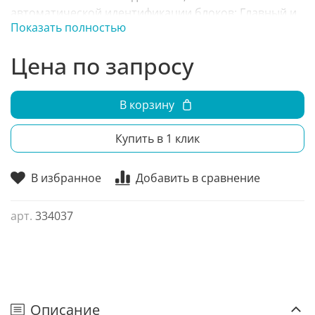
автоматической идентификации блоков; Главный и
Показать полностью
вспомогательный проводной пульт;
Самодиагностика; Ультратихая работа;
Цена по запросу
В корзину
Купить в 1 клик
В избранное
Добавить в сравнение
арт.
334037
Описание