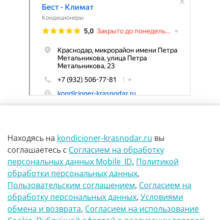
Находясь на
kondicioner-krasnodar.ru
вы
соглашаетесь
с
Согласием на обработку
персональных данных Mobile_ID
,
Политикой
обработки персональных данных
,
г Краснодар Ул Петра метальникова 23
Пользовательским соглашением
,
Согласием на
обработку персональных данных
,
Условиями
8(900)29-888-66
обмена и возврата
,
Согласием на использование