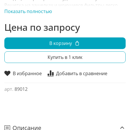
Решетка на защелках и моющиеся фильтры легко
Показать полностью
снимаются с любой стороны.
Цена по запросу
В корзину
Купить в 1 клик
В избранное
Добавить в сравнение
арт.
89012
Описание