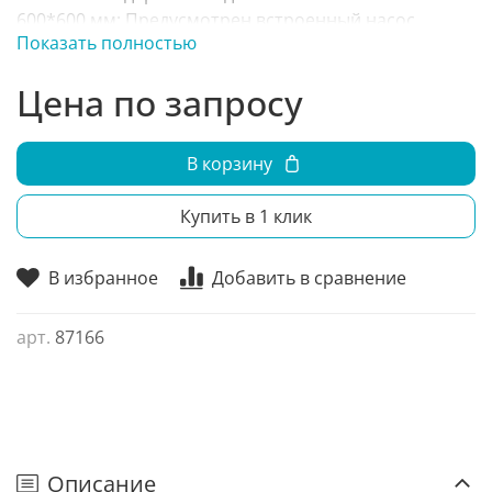
600*600 мм: Предусмотрен встроенный насос
Показать полностью
отвода конденсата на высоту до 800 мм.
Цена по запросу
В корзину
Купить в 1 клик
В избранное
Добавить в сравнение
арт.
87166
Описание