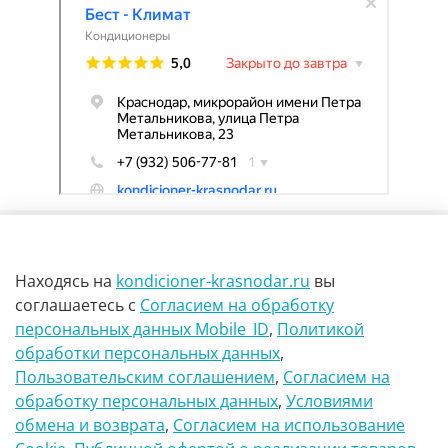
Находясь на
kondicioner-krasnodar.ru
вы
соглашаетесь
с
Согласием на обработку
персональных данных Mobile_ID
,
Политикой
обработки персональных данных
,
г Краснодар Ул Петра метальникова 23
Пользовательским соглашением
,
Согласием на
обработку персональных данных
,
Условиями
8(900)29-888-66
обмена и возврата
,
Согласием на использование