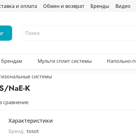
ставка и оплата
Обмен и возврат
Бренды
Видео
ог
о брендам
Мульти сплит системы
Напольно-
тизональные системы
PS/NaE-K
в сравнение
Характеристики
Бренд:
tosot