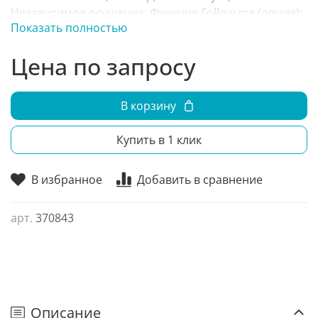
Независимое осушение; Функция Follow me (опция);
Показать полностью
Встроенный дренажный насос; Тихий режим Silent; 7
скоростей вентилятора; Режим ECO;
Цена по запросу
В корзину
Купить в 1 клик
В избранное
Добавить в сравнение
арт.
370843
Описание