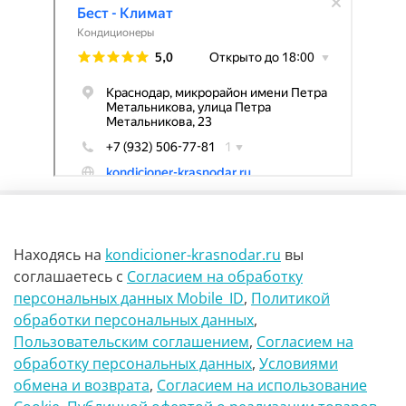
Находясь на
kondicioner-krasnodar.ru
вы
соглашаетесь
с
Согласием на обработку
персональных данных Mobile_ID
,
Политикой
обработки персональных данных
,
г Краснодар Ул Петра метальникова 23
Пользовательским соглашением
,
Согласием на
обработку персональных данных
,
Условиями
8(900)29-888-66
обмена и возврата
,
Согласием на использование