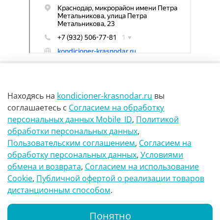
Находясь на
kondicioner-krasnodar.ru
вы
соглашаетесь
с
Согласием на обработку
персональных данных Mobile_ID
,
Политикой
обработки персональных данных
,
г Краснодар Ул Петра метальникова 23
Пользовательским соглашением
,
Согласием на
обработку персональных данных
,
Условиями
8(900)29-888-66
обмена и возврата
,
Согласием на использование
Сookie
,
Публичной офертой о реализации товаров
info@kondicioner-krasnodar.ru
дистанционным способом
.
Понятно