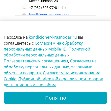
Находясь на
kondicioner-krasnodar.ru
вы
соглашаетесь
с
Согласием на обработку
персональных данных Mobile_ID
,
Политикой
обработки персональных данных
,
г Краснодар Ул Петра метальникова 23
Пользовательским соглашением
,
Согласием на
обработку персональных данных
,
Условиями
8(900)29-888-66
обмена и возврата
,
Согласием на использование
Сookie
,
Публичной офертой о реализации товаров
info@kondicioner-krasnodar.ru
дистанционным способом
.
Понятно
Каталог
Поиск
Корзина
Whatsapp
Позвонить