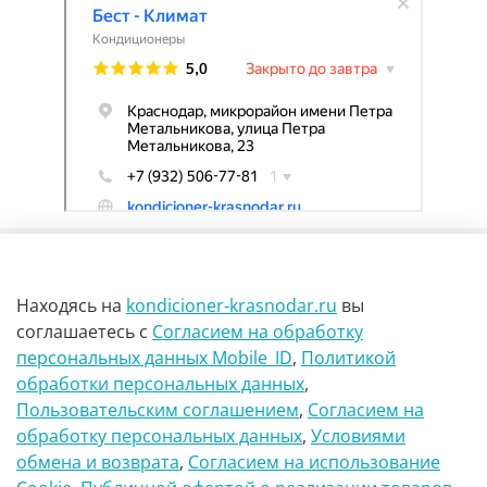
Находясь на
kondicioner-krasnodar.ru
вы
соглашаетесь
с
Согласием на обработку
персональных данных Mobile_ID
,
Политикой
обработки персональных данных
,
г Краснодар Ул Петра метальникова 23
Пользовательским соглашением
,
Согласием на
обработку персональных данных
,
Условиями
8(900)29-888-66
обмена и возврата
,
Согласием на использование