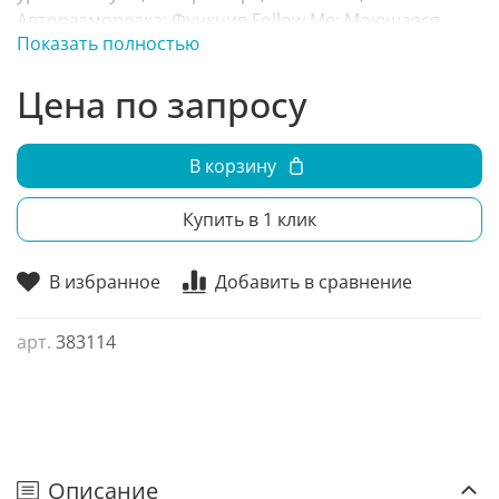
Авторазморозка; Функция Follow Me; Моющаяся
Показать полностью
панель; Помпа дренажная; Защита от холодного
потока воздуха;
Цена по запросу
В корзину
Купить в 1 клик
В избранное
Добавить в сравнение
арт.
383114
Описание