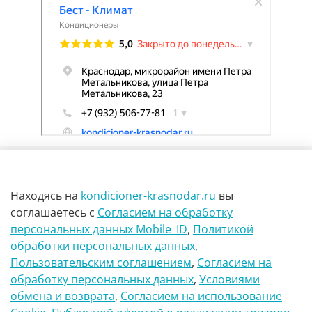
Находясь на
kondicioner-krasnodar.ru
вы
соглашаетесь
с
Согласием на обработку
персональных данных Mobile_ID
,
Политикой
обработки персональных данных
,
г Краснодар Ул Петра метальникова 23
Пользовательским соглашением
,
Согласием на
обработку персональных данных
,
Условиями
8(900)29-888-66
обмена и возврата
,
Согласием на использование