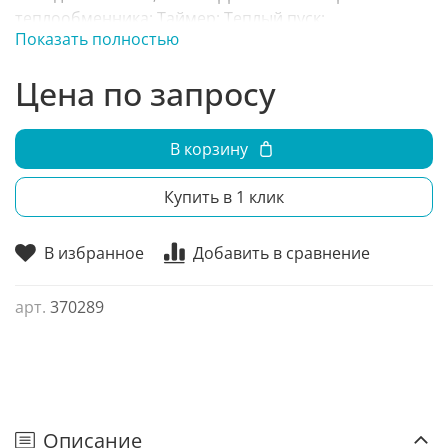
теплообменника; Таймер; Теплый пуск;
Показать полностью
Независимое осушение; Автоматическое качание
заслонок; Функция Follow me (опция); Встроенный
Цена по запросу
дренажный насос; Тихий режим Silent; 7 скоростей
вентилятора;
В корзину
Купить в 1 клик
В избранное
Добавить в сравнение
арт.
370289
Описание