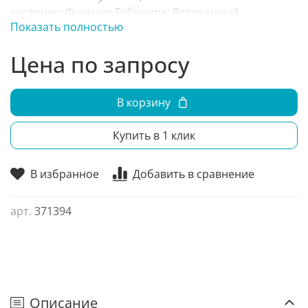
заслонок; Функция Follow me; Встроенный
Показать полностью
дренажный насос; Подача свежего воздуха;
Моющийся фильтр;
Цена по запросу
В корзину
Купить в 1 клик
В избранное
Добавить в сравнение
арт.
371394
Описание