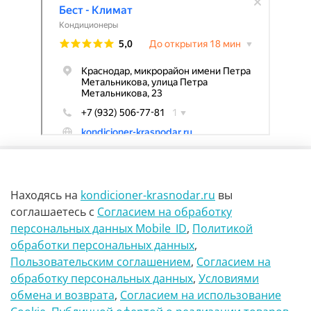
Находясь на
kondicioner-krasnodar.ru
вы
соглашаетесь
с
Согласием на обработку
персональных данных Mobile_ID
,
Политикой
обработки персональных данных
,
г Краснодар Ул Петра метальникова 23
Пользовательским соглашением
,
Согласием на
обработку персональных данных
,
Условиями
8(900)29-888-66
обмена и возврата
,
Согласием на использование