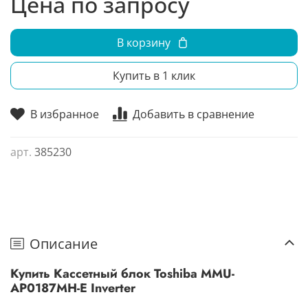
Цена по запросу
свежего уличного воздуха;
В корзину
Купить в 1 клик
В избранное
Добавить в сравнение
арт.
385230
Описание
Купить Кассетный блок Toshiba MMU-
AP0187MH-E Inverter