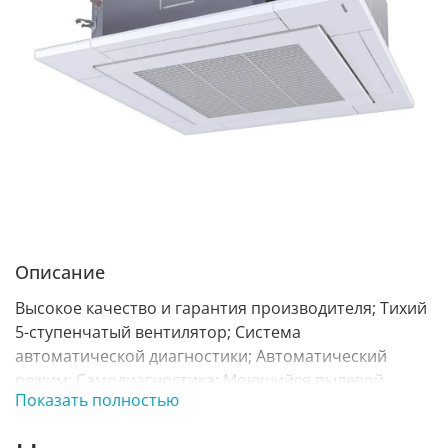
Описание
Высокое качество и гарантия производителя; Тихий
5-ступенчатый вентилятор; Система
автоматической диагностики; Автоматический
режим; Самодиагностика; Моющийся пылевой
Показать полностью
фильтр; Встроенный дренажный насос; Функция
индивидуальных жалюзи; Блок допускает подмес