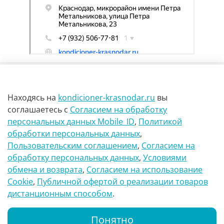
Находясь на
kondicioner-krasnodar.ru
вы
соглашаетесь
с
Согласием на обработку
персональных данных Mobile_ID
,
Политикой
обработки персональных данных
,
г Краснодар Ул Петра метальникова 23
Пользовательским соглашением
,
Согласием на
обработку персональных данных
,
Условиями
8(900)29-888-66
обмена и возврата
,
Согласием на использование
Сookie
,
Публичной офертой о реализации товаров
info@kondicioner-krasnodar.ru
дистанционным способом
.
Понятно