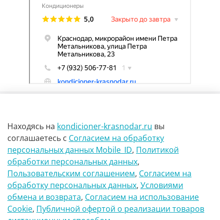
Находясь на
kondicioner-krasnodar.ru
вы
соглашаетесь
с
Согласием на обработку
персональных данных Mobile_ID
,
Политикой
обработки персональных данных
,
г Краснодар Ул Петра метальникова 23
Пользовательским соглашением
,
Согласием на
обработку персональных данных
,
Условиями
8(900)29-888-66
обмена и возврата
,
Согласием на использование
Сookie
,
Публичной офертой о реализации товаров
info@kondicioner-krasnodar.ru