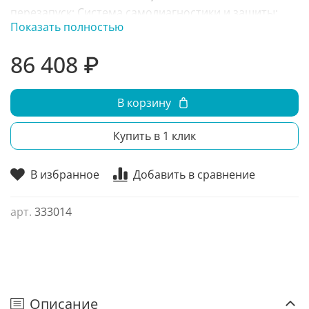
перезапуск; Система самодиагностики и защиты;
Показать полностью
Зимний комплект;
86 408 ₽
В корзину
Купить в 1 клик
В избранное
Добавить в сравнение
арт.
333014
Описание