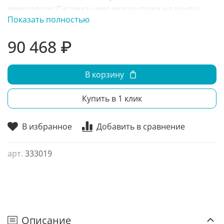
перезапуск; Система самодиагностики и защиты;
Показать полностью
Зимний комплект;
90 468 ₽
В корзину
Купить в 1 клик
В избранное
Добавить в сравнение
арт.
333019
Описание