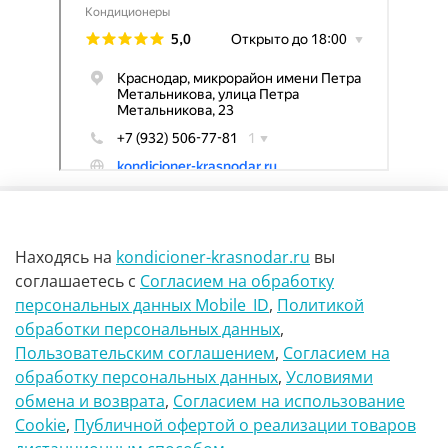
Находясь на
kondicioner-krasnodar.ru
вы
соглашаетесь
с
Согласием на обработку
персональных данных Mobile_ID
,
Политикой
обработки персональных данных
,
г Краснодар Ул Петра метальникова 23
Пользовательским соглашением
,
Согласием на
обработку персональных данных
,
Условиями
8(900)29-888-66
обмена и возврата
,
Согласием на использование
Сookie
,
Публичной офертой о реализации товаров
info@kondicioner-krasnodar.ru