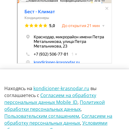
Находясь на
kondicioner-krasnodar.ru
вы
соглашаетесь
с
Согласием на обработку
персональных данных Mobile_ID
,
Политикой
обработки персональных данных
,
г Краснодар Ул Петра метальникова 23
Пользовательским соглашением
,
Согласием на
обработку персональных данных
,
Условиями
8(900)29-888-66