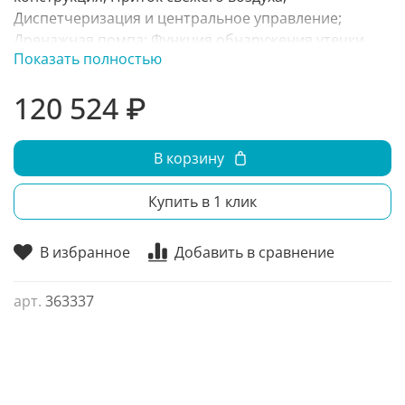
Диспетчеризация и центральное управление;
Дренажная помпа; Функция обнаружения утечки
Показать полностью
хладагента; Автоматический перезапуск;
Дистанционное включение/выключение, сигнал
120 524 ₽
аварии; Теплый пуск; Режим комфортного сна;
Самодиагностика; Охлаждение при низкой
температуре;
В корзину
Купить в 1 клик
В избранное
Добавить в сравнение
арт.
363337