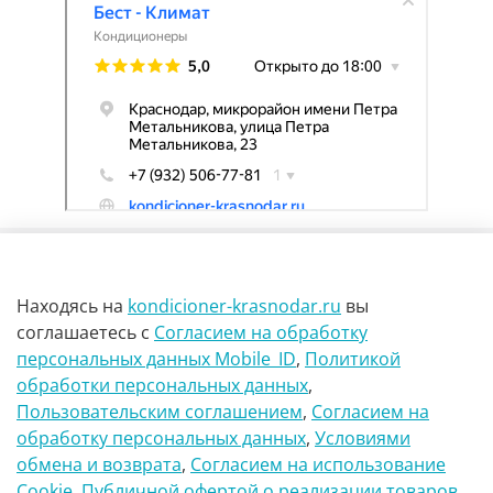
Находясь на
kondicioner-krasnodar.ru
вы
соглашаетесь
с
Согласием на обработку
персональных данных Mobile_ID
,
Политикой
обработки персональных данных
,
г Краснодар Ул Петра метальникова 23
Пользовательским соглашением
,
Согласием на
обработку персональных данных
,
Условиями
8(900)29-888-66
обмена и возврата
,
Согласием на использование
Сookie
,
Публичной офертой о реализации товаров