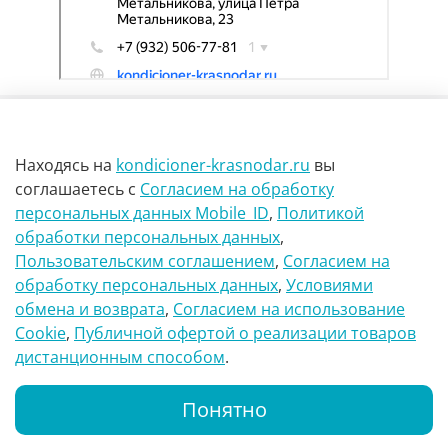
Находясь на
kondicioner-krasnodar.ru
вы
соглашаетесь
с
Согласием на обработку
персональных данных Mobile_ID
,
Политикой
обработки персональных данных
,
г Краснодар Ул Петра метальникова 23
Пользовательским соглашением
,
Согласием на
обработку персональных данных
,
Условиями
8(900)29-888-66
обмена и возврата
,
Согласием на использование
Сookie
,
Публичной офертой о реализации товаров
info@kondicioner-krasnodar.ru
дистанционным способом
.
Понятно