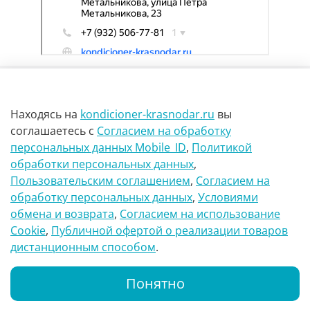
Находясь на
kondicioner-krasnodar.ru
вы
соглашаетесь
с
Согласием на обработку
персональных данных Mobile_ID
,
Политикой
обработки персональных данных
,
г Краснодар Ул Петра метальникова 23
Пользовательским соглашением
,
Согласием на
обработку персональных данных
,
Условиями
8(900)29-888-66
обмена и возврата
,
Согласием на использование
Сookie
,
Публичной офертой о реализации товаров
info@kondicioner-krasnodar.ru
дистанционным способом
.
Понятно