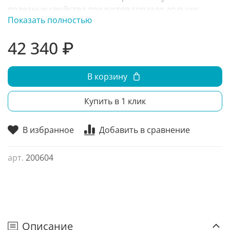
полезные свойства продуктов гораздо дольше;
Показать полностью
Морозильники POZIS комплектуются цельными
литыми корзинами повышенной прочности.
42 340 ₽
В корзину
Купить в 1 клик
В избранное
Добавить в сравнение
арт.
200604
Описание