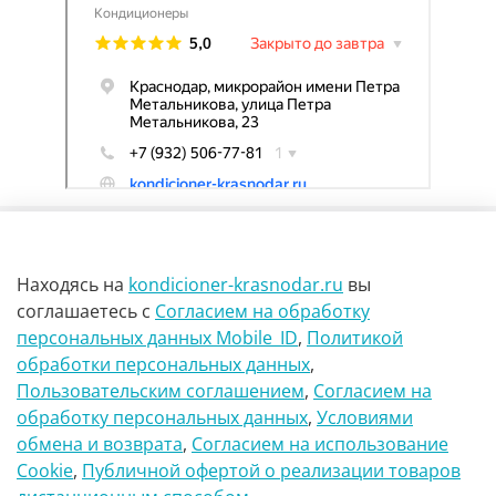
Находясь на
kondicioner-krasnodar.ru
вы
соглашаетесь
с
Согласием на обработку
персональных данных Mobile_ID
,
Политикой
обработки персональных данных
,
г Краснодар Ул Петра метальникова 23
Пользовательским соглашением
,
Согласием на
обработку персональных данных
,
Условиями
8(900)29-888-66
обмена и возврата
,
Согласием на использование
Сookie
,
Публичной офертой о реализации товаров
info@kondicioner-krasnodar.ru