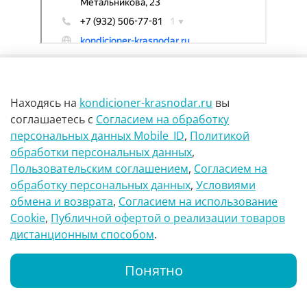
Находясь на
kondicioner-krasnodar.ru
вы
соглашаетесь
с
Согласием на обработку
персональных данных Mobile_ID
,
Политикой
обработки персональных данных
,
г Краснодар Ул Петра метальникова 23
Пользовательским соглашением
,
Согласием на
обработку персональных данных
,
Условиями
8(900)29-888-66
обмена и возврата
,
Согласием на использование
Сookie
,
Публичной офертой о реализации товаров
info@kondicioner-krasnodar.ru
дистанционным способом
.
Понятно
Каталог
Поиск
Корзина
Whatsapp
Позвонить