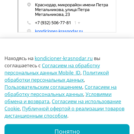
Находясь на
kondicioner-krasnodar.ru
вы
соглашаетесь
с
Согласием на обработку
персональных данных Mobile_ID
,
Политикой
обработки персональных данных
,
г Краснодар Ул Петра метальникова 23
Пользовательским соглашением
,
Согласием на
обработку персональных данных
,
Условиями
8(900)29-888-66
обмена и возврата
,
Согласием на использование
Сookie
,
Публичной офертой о реализации товаров
info@kondicioner-krasnodar.ru
дистанционным способом
.
Понятно