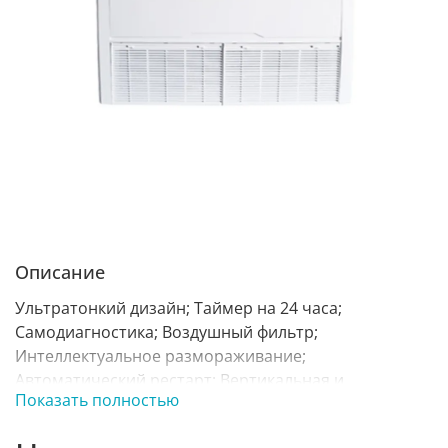
Описание
Ультратонкий дизайн; Таймер на 24 часа;
Самодиагностика; Воздушный фильтр;
Интеллектуальное размораживание;
Автоматический рестарт; Вертикальная и
Показать полностью
горизонтальная установка; Двойное направление
воздушных заслонок;