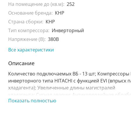
На помещение до (кв.м):
252
Основание бренда:
КНР
Страна сборки:
КНР
Тип компрессора:
Инверторный
Напряжение (В):
380В
Все характеристики
Описание
Количество подключаемых ВБ - 13 шт; Компрессоры 
инверторного типа HITACHI с функцией EVI (впрыск 
хладагента); Увеличенные длины магистралей
хладагента; Сигнал аварии; Антикоррозийная обрабо
Показать полностью
Снижение уровня шума наружного блока: крыльчатк
увеличенного размера, ночной режим; Широкий
температурный диапазон; Увеличенный напор
вентиляторов наружного блока; Исключение потери
электроэнергии: Улучшенная система оттаивания