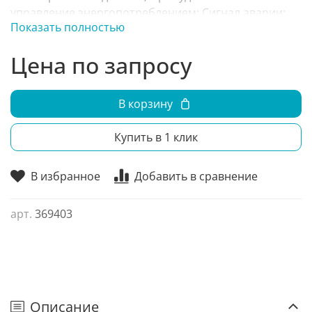
управление энергопотреблением; Сигнал аварии;
Показать полностью
Антикоррозийная обработка; Прецизионный
температурный контроль; Снижение уровня шума
Цена по запросу
наружного блока: функция «ночной режим»;
Широкий температурный диапазон; Mr. Doctor:
удобство сервисного обслуживания;
В корзину
Самодиагностика;
Купить в 1 клик
В избранное
Добавить в сравнение
арт.
369403
Описание