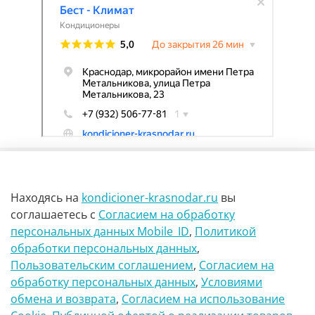
Находясь на
kondicioner-krasnodar.ru
вы
соглашаетесь
с
Согласием на обработку
персональных данных Mobile_ID
,
Политикой
обработки персональных данных
,
г Краснодар Ул Петра метальникова 23
Пользовательским соглашением
,
Согласием на
обработку персональных данных
,
Условиями
8(900)29-888-66
обмена и возврата
,
Согласием на использование