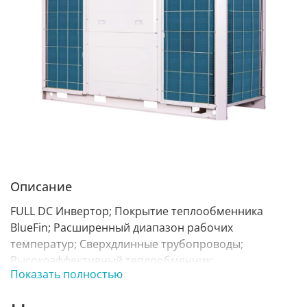
Описание
FULL DC Инвертор; Покрытие теплообменника
BlueFin; Расширенный диапазон рабочих
температур; Сверхдлинные трубопроводы;
Высокоэффективный теплообменник;
Показать полностью
Прогрессивная система передачи данных (CAN);
Диапазон подключаемой мощности;