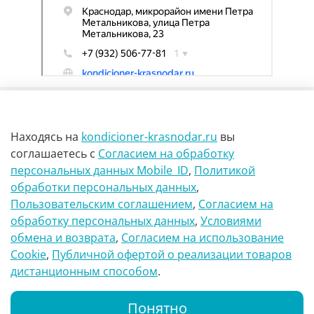
Находясь на
kondicioner-krasnodar.ru
вы
соглашаетесь
с
Согласием на обработку
персональных данных Mobile_ID
,
Политикой
обработки персональных данных
,
г Краснодар Ул Петра метальникова 23
Пользовательским соглашением
,
Согласием на
обработку персональных данных
,
Условиями
8(900)29-888-66
обмена и возврата
,
Согласием на использование
Сookie
,
Публичной офертой о реализации товаров
info@kondicioner-krasnodar.ru
дистанционным способом
.
Понятно