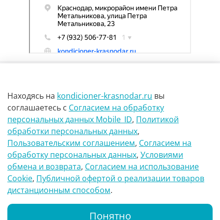
Находясь на
kondicioner-krasnodar.ru
вы
соглашаетесь
с
Согласием на обработку
персональных данных Mobile_ID
,
Политикой
обработки персональных данных
,
г Краснодар Ул Петра метальникова 23
Пользовательским соглашением
,
Согласием на
обработку персональных данных
,
Условиями
8(900)29-888-66
обмена и возврата
,
Согласием на использование
Сookie
,
Публичной офертой о реализации товаров
info@kondicioner-krasnodar.ru
дистанционным способом
.
Понятно