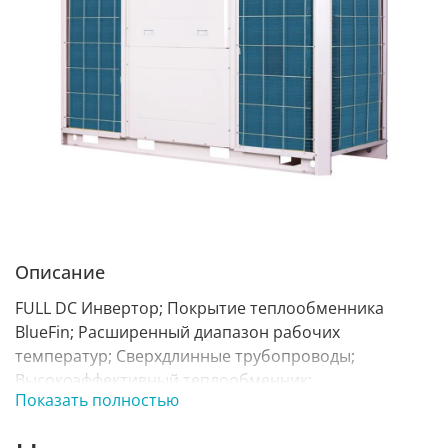
Описание
FULL DC Инвертор; Покрытие теплообменника
BlueFin; Расширенный диапазон рабочих
температур; Сверхдлинные трубопроводы;
Высокоэффективный теплообменник;
Показать полностью
Прогрессивная система передачи данных (CAN);
Диапазон подключаемой мощности;