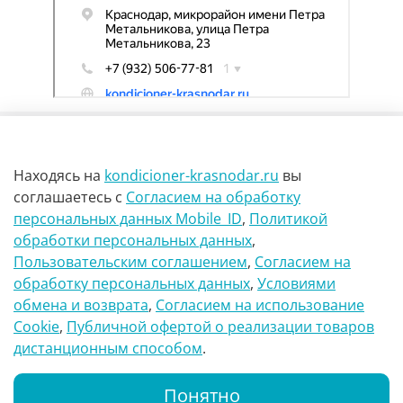
Находясь на
kondicioner-krasnodar.ru
вы
соглашаетесь
с
Согласием на обработку
персональных данных Mobile_ID
,
Политикой
обработки персональных данных
,
г Краснодар Ул Петра метальникова 23
Пользовательским соглашением
,
Согласием на
обработку персональных данных
,
Условиями
8(900)29-888-66
обмена и возврата
,
Согласием на использование
Сookie
,
Публичной офертой о реализации товаров
info@kondicioner-krasnodar.ru
дистанционным способом
.
Понятно