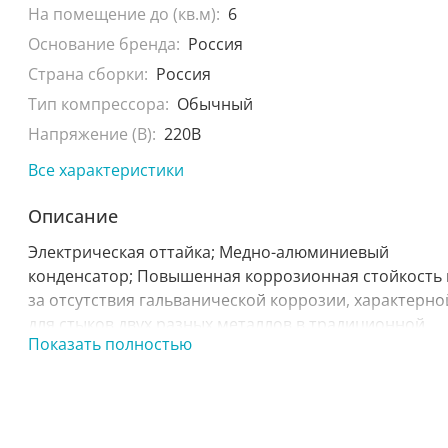
На помещение до (кв.м):
6
Основание бренда:
Россия
Страна сборки:
Россия
Тип компрессора:
Обычный
Напряжение (В):
220В
Все характеристики
Описание
Электрическая оттайка; Медно-алюминиевый
конденсатор; Повышенная коррозионная стойкость 
за отсутствия гальванической коррозии, характерно
для стыков двух разных металлов в традиционной
Показать полностью
конструкции теплообменников; Низкое
энергопотребление;