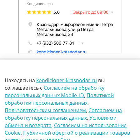
Находясь на
kondicioner-krasnodar.ru
вы
соглашаетесь
с
Согласием на обработку
персональных данных Mobile_ID
,
Политикой
обработки персональных данных
,
г Краснодар Ул Петра метальникова 23
Пользовательским соглашением
,
Согласием на
обработку персональных данных
,
Условиями
8(900)29-888-66
обмена и возврата
,
Согласием на использование
Сookie
,
Публичной офертой о реализации товаров
info@kondicioner-krasnodar.ru