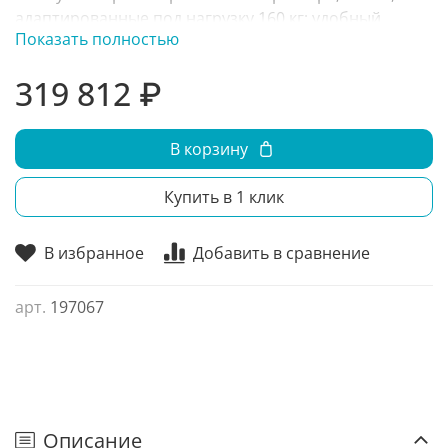
адаптированные под нагрузку 160 кг; удобный
Показать полностью
доступ покупателей к экспонируемой продукции;
крепкий металлический гастрокорпус с наружной и
319 812 ₽
внутренней обшивкой из нержавейки; полки
оборудованы специальными держателями для
ценников.
В корзину
Купить в 1 клик
В избранное
Добавить в сравнение
арт.
197067
Описание