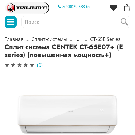
8(900)29-888-66
Главная
Сплит-системы
...
CT-65E Series
Сплит система CENTEK CT-65E07+ (E
series) (повышенная мощность+)
(0)