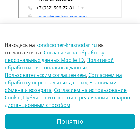
Находясь на
kondicioner-krasnodar.ru
вы
соглашаетесь
с
Согласием на обработку
персональных данных Mobile_ID
,
Политикой
обработки персональных данных
,
г Краснодар Ул Петра метальникова 23
Пользовательским соглашением
,
Согласием на
обработку персональных данных
,
Условиями
8(900)29-888-66
обмена и возврата
,
Согласием на использование
Сookie
,
Публичной офертой о реализации товаров
info@kondicioner-krasnodar.ru
дистанционным способом
.
Понятно
Каталог
Поиск
Корзина
Whatsapp
Позвонить