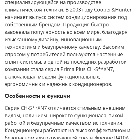
специализирующейся на производстве
климатической техники. В 2003 году
Cooper&Hunter
начинает выпуск
систем кондиционирования
под
собственным брендом. Продукция быстро
завоевала популярность во всем мире, благодаря
изысканному дизайну, инновационным
технологиям и безупречному качеству. Высоким
спросом у потребителей пользуются
настенные
сплит-системы
, а одной из последних разработок
компании стала
серия Prima Plus CH-S**XN7
,
включающая модели функциональных,
эргономичных и надежных
кондиционеров
.
Особенности и функции
Серия CH-S**XN7
отличается стильным внешним
видом, наличием широкого функционала, тихой
работой и безупречным качеством исполнения.
Кондиционеры
работают на высокоэффективном и
безопасном для окружающей среды
фреоне R410A
.