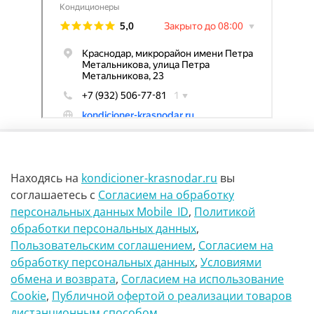
Находясь на
kondicioner-krasnodar.ru
вы
соглашаетесь
с
Согласием на обработку
персональных данных Mobile_ID
,
Политикой
обработки персональных данных
,
г Краснодар Ул Петра метальникова 23
Пользовательским соглашением
,
Согласием на
обработку персональных данных
,
Условиями
8(900)29-888-66
обмена и возврата
,
Согласием на использование
Сookie
,
Публичной офертой о реализации товаров
info@kondicioner-krasnodar.ru
дистанционным способом
.