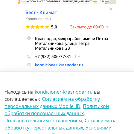
Находясь на
kondicioner-krasnodar.ru
вы
соглашаетесь
с
Согласием на обработку
персональных данных Mobile_ID
,
Политикой
обработки персональных данных
,
г Краснодар Ул Петра метальникова 23
Пользовательским соглашением
,
Согласием на
обработку персональных данных
,
Условиями
8(900)29-888-66