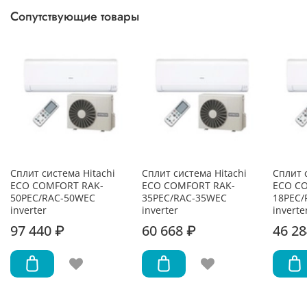
Сопутствующие товары
Сплит система Hitachi
Сплит система Hitachi
Сплит 
ECO COMFORT RAK-
ECO COMFORT RAK-
ECO C
50PEC/RAC-50WEC
35PEC/RAC-35WEC
18PEC/
inverter
inverter
inverte
97 440 ₽
60 668 ₽
46 28