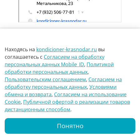
Находясь на
kondicioner-krasnodar.ru
вы
соглашаетесь
с
Согласием на обработку
персональных данных Mobile_ID
,
Политикой
обработки персональных данных
,
г Краснодар Ул Петра метальникова 23
Пользовательским соглашением
,
Согласием на
обработку персональных данных
,
Условиями
8(900)29-888-66
обмена и возврата
,
Согласием на использование
Сookie
,
Публичной офертой о реализации товаров
info@kondicioner-krasnodar.ru
дистанционным способом
.
Понятно