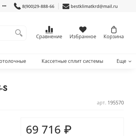
8(900)29-888-66
bestklimatkrd@mail.ru
Сравнение
Избранное
Корзина
потолочные
Кассетные сплит системы
Еще
-S
арт.
195570
69 716 ₽