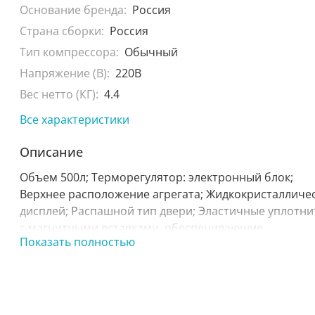
Основание бренда:
Россия
Страна сборки:
Россия
Тип компрессора:
Обычный
Напряжение (В):
220В
Вес нетто (КГ):
4.4
Все характеристики
Описание
Объем 500л; Терморегулятор: электронный блок;
Верхнее расположение агрегата; Жидкокристалличе
дисплей; Распашной тип двери; Эластичные уплотни
с магнитными вставками, обеспечивающие
Показать полностью
максимальную герметизацию; Регулировка ножек п
высоте