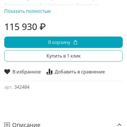
Горизонтальный и вертикальный монтаж;
Показать полностью
Кронштейны в комплекте; Стандартный угол сопла -
0°, под заказ - 30°;
115 930 ₽
В корзину
Купить в 1 клик
В избранное
Добавить в сравнение
арт.
342484
Описание