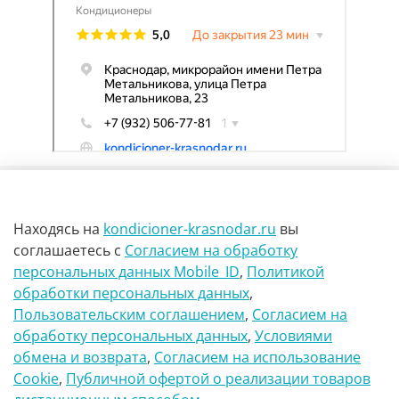
Находясь на
kondicioner-krasnodar.ru
вы
соглашаетесь
с
Согласием на обработку
персональных данных Mobile_ID
,
Политикой
обработки персональных данных
,
г Краснодар Ул Петра метальникова 23
Пользовательским соглашением
,
Согласием на
обработку персональных данных
,
Условиями
8(900)29-888-66
обмена и возврата
,
Согласием на использование
Сookie
,
Публичной офертой о реализации товаров
info@kondicioner-krasnodar.ru