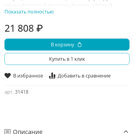
мощный плотный воздушный поток, который
Показать полностью
защищает помещение от попадания холодного
(летом горячего) воздуха;
21 808 ₽
В корзину
Купить в 1 клик
В избранное
Добавить в сравнение
арт.
31418
Описание