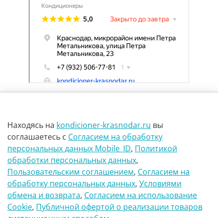
Находясь на
kondicioner-krasnodar.ru
вы
соглашаетесь
с
Согласием на обработку
персональных данных Mobile_ID
,
Политикой
обработки персональных данных
,
г Краснодар Ул Петра метальникова 23
Пользовательским соглашением
,
Согласием на
обработку персональных данных
,
Условиями
8(900)29-888-66
обмена и возврата
,
Согласием на использование
Сookie
,
Публичной офертой о реализации товаров
info@kondicioner-krasnodar.ru