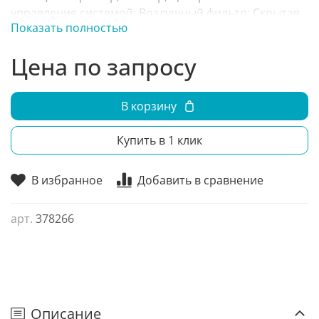
управление системой; Воздушный фильтр; Скрытая
Показать полностью
установка; Режим вентиляции; Режим осушения;
Цена по запросу
В корзину
Купить в 1 клик
В избранное
Добавить в сравнение
арт.
378266
Описание