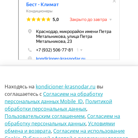
Находясь на
kondicioner-krasnodar.ru
вы
соглашаетесь
с
Согласием на обработку
персональных данных Mobile_ID
,
Политикой
обработки персональных данных
,
г Краснодар Ул Петра метальникова 23
Пользовательским соглашением
,
Согласием на
обработку персональных данных
,
Условиями
8(900)29-888-66
обмена и возврата
,
Согласием на использование