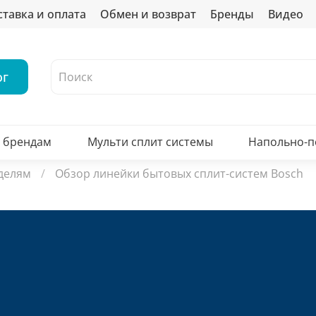
ставка и оплата
Обмен и возврат
Бренды
Видео
ог
о брендам
Мульти сплит системы
Напольно-
делям
Обзор линейки бытовых сплит-систем Bosch