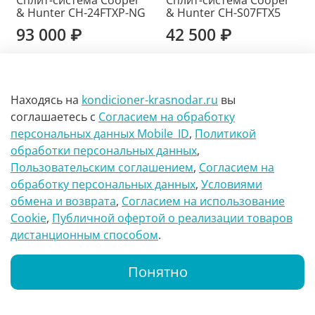
& Hunter CH-24FTXP-NG
& Hunter CH-S07FTX5
93 000 ₽
42 500 ₽
Находясь на
kondicioner-krasnodar.ru
вы
Инвертор
Инвертор
соглашаетесь
с
Согласием на обработку
персональных данных Mobile_ID
,
Политикой
обработки персональных данных
,
Пользовательским соглашением
,
Согласием на
обработку персональных данных
,
Условиями
обмена и возврата
,
Согласием на использование
Сookie
,
Публичной офертой о реализации товаров
дистанционным способом
.
Сплит-система Cooper
Сплит-система Cooper
& Hunter CH-S09FTX5
& Hunter CH-S09FTXAL-
Понятно
BL
44 000 ₽
63 000 ₽
Каталог
Поиск
Корзина
Whatsapp
Позвонить