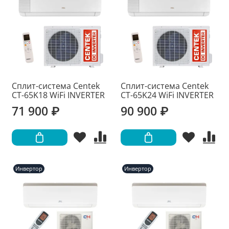
Сплит-система Centek
Сплит-система Centek
CT-65K18 WiFi INVERTER
CT-65K24 WiFi INVERTER
71 900 ₽
90 900 ₽
Инвертор
Инвертор